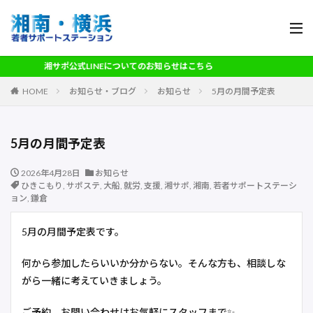
湘サポ公式LINEについてのお知らせはこちら
HOME
お知らせ・ブログ
お知らせ
5月の月間予定表
5月の月間予定表
2026年4月28日
お知らせ
ひきこもり
,
サポステ
,
大船
,
就労
,
支援
,
湘サポ
,
湘南
,
若者サポートステーシ
ョン
,
鎌倉
5月の月間予定表です。
何から参加したらいいか分からない。そんな方も、相談しな
がら一緒に考えていきましょう。
ご予約、お問い合わせはお気軽にスタッフまで✨