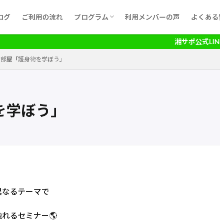
ログ
ご利用の流れ
プログラム
利用メンバーの声
よくある
月間予定表
湘サポ公式LINEに
の部屋「護身術を学ぼう」
を学ぼう」
異なるテーマで
れるセミナー🌎