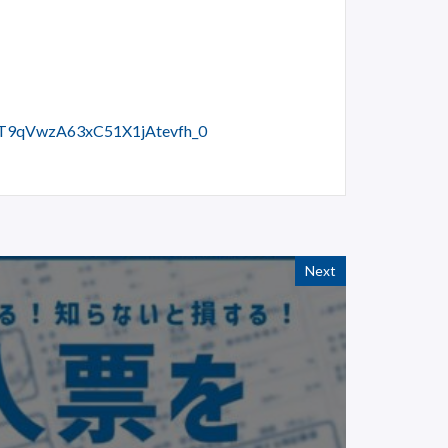
ffT9qVwzA63xC51X1jAtevfh_0
Next