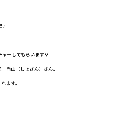
う』
チャーしてもらいます💡
家 尚山（しょざん）さん。
くれます。
？