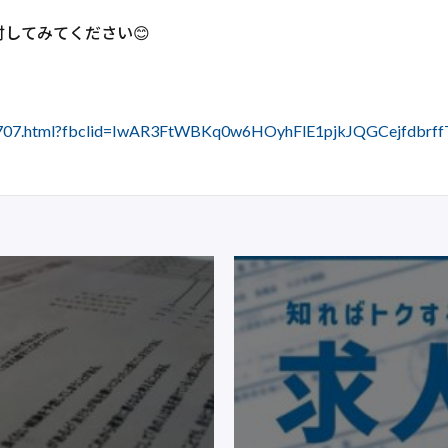
してみてください😊
7827707.html?fbclid=IwAR3FtWBKq0w6HOyhFlE1pjkJQGCejfdbr