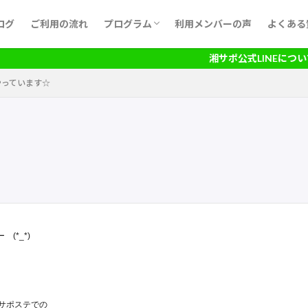
ログ
ご利用の流れ
プログラム
利用メンバーの声
よくある
月間予定表
湘サポ公式LINEについての
やっています☆
*_*)
サポステでの