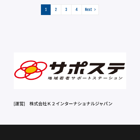
1
2
3
4
Next
[運営]
株式会社Ｋ２インターナショナルジャパン