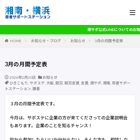
湘サポ公式LINEについてのお知
HOME
お知らせ・ブログ
お知らせ
3月の月間予定表
3月の月間予定表
2026年2月20日
お知らせ
ひきこもり
,
サポステ
,
大船
,
就労
,
就労支援
,
支援
,
湘サポ
,
湘南
,
若者サポー
トステーション
,
鎌倉
３月の月間予定表です。
今月は、サポステに企業の方が来てくださっての企業説明会
もあります。企業のことを知るチャンス！
何から参加したらいいか分からない。そんな方も、相談しな