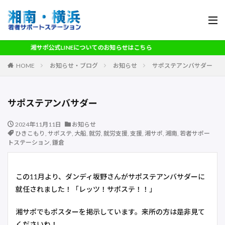
湘サポ公式LINEについてのお知らせはこちら
HOME
お知らせ・ブログ
お知らせ
サポステアンバサダー
サポステアンバサダー
2024年11月11日
お知らせ
ひきこもり
,
サポステ
,
大船
,
就労
,
就労支援
,
支援
,
湘サポ
,
湘南
,
若者サポー
トステーション
,
鎌倉
この11月より、ダンディ坂野さんがサポステアンバサダーに
就任されました！「レッツ！サポステ！！」
湘サポでもポスターを掲示しています。来所の方は是非見て
くださいね！