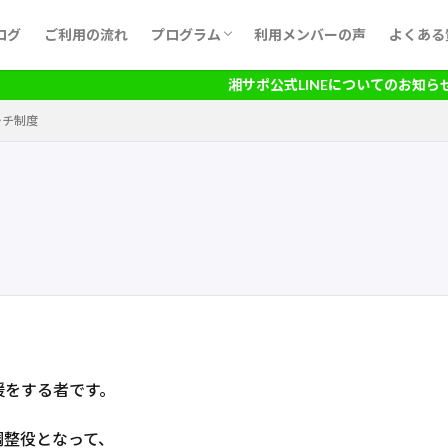
ログ
ご利用の流れ
プログラム
利用メンバーの声
よくある
月間予定表
湘サポ公式LINEについてのお知らせは
ーチ制度
援をする者です。
調整役となって、