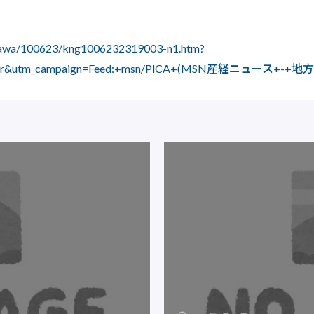
nagawa/100623/kng1006232319003-n1.htm?
witter&utm_campaign=Feed:+msn/PlCA+(MSN産経ニュース+-+地方