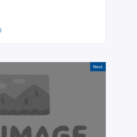
)
Next