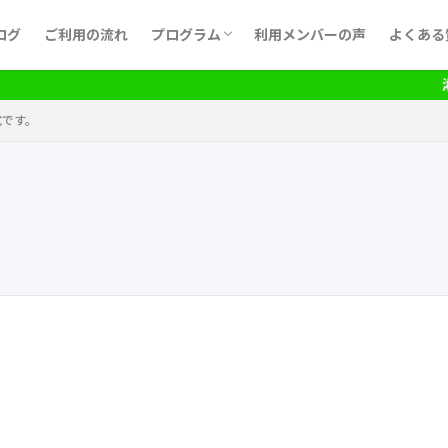
ログ
ご利用の流れ
プログラム
利用メンバーの声
よくある
月間予定表
湘サ
式です。
。