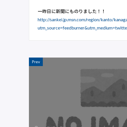
一昨日に新聞にものりました！！
http://sankei.jp.msn.com/region/kanto/ka
utm_source=feedburner&utm_medium=t
Prev